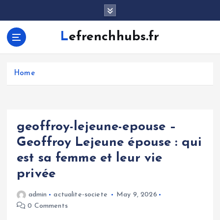
S
k
i
Lefrenchhubs.fr
p
t
o
c
Home
o
n
t
e
geoffroy-lejeune-epouse –
n
Geoffroy Lejeune épouse : qui
t
est sa femme et leur vie
privée
admin
actualite-societe
May 9, 2026
0 Comments