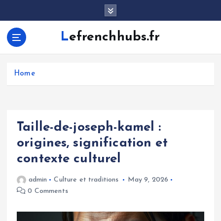
S
k
i
Lefrenchhubs.fr
p
t
o
c
Home
o
n
t
e
Taille-de-joseph-kamel :
n
origines, signification et
t
contexte culturel
admin
Culture et traditions
May 9, 2026
0 Comments